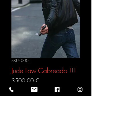
SKU: 0001
Jude Law Cabreado !!!
Precio
3500,00 €
Agregar al carrito
Realizar compra
DESCARGA DIGITAL INSTANTÁNEA